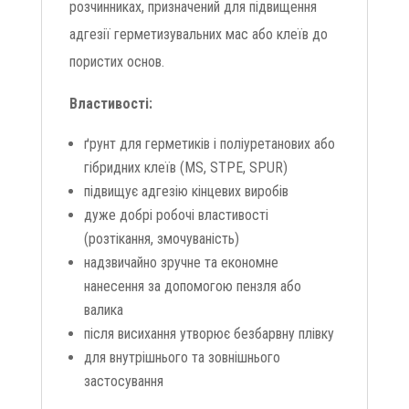
розчинниках, призначений для підвищення
адгезії герметизувальних мас або клеїв до
пористих основ.
Властивості:
ґрунт для герметиків і поліуретанових або
гібридних клеїв (MS, STPE, SPUR)
підвищує адгезію кінцевих виробів
дуже добрі робочі властивості
(розтікання, змочуваність)
надзвичайно зручне та економне
нанесення за допомогою пензля або
валика
після висихання утворює безбарвну плівку
для внутрішнього та зовнішнього
застосування