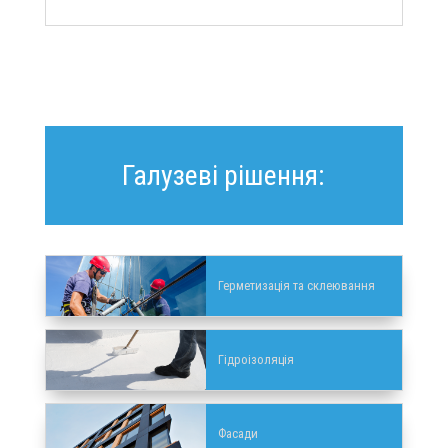
Галузеві рішення:
Герметизація та склеювання
Гідроізоляція
Фасади