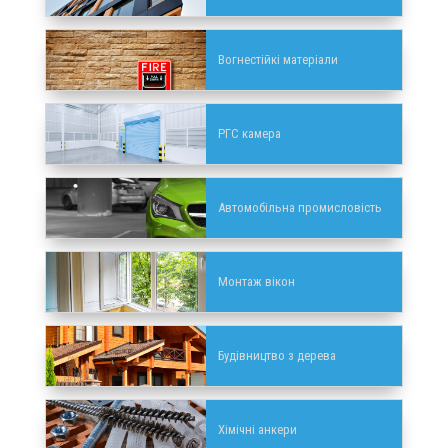
Вогнестійкі матеріали
РГС камера
Автомобільна промисловість
Монтаж вікон
Будівництво з дерева
Хімічні анкери