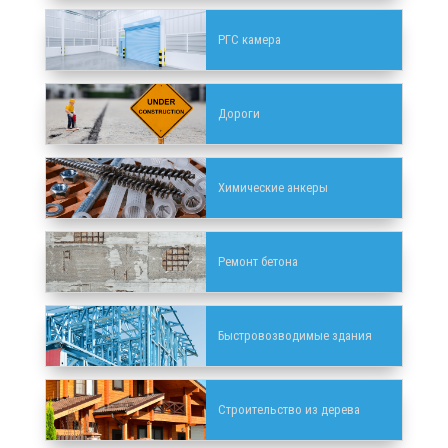
РГС камера
Дороги
Химические анкеры
Ремонт бетона
Быстровозводимые здания
Строительство из дерева