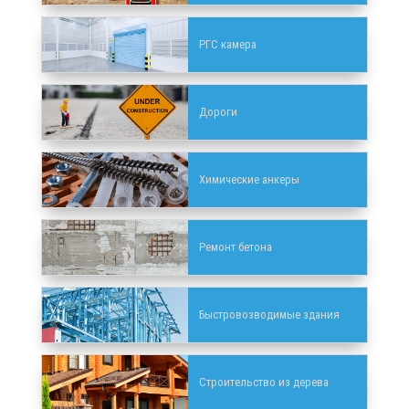
РГС камера
Дороги
Химические анкеры
Ремонт бетона
Быстровозводимые здания
Строительство из дерева