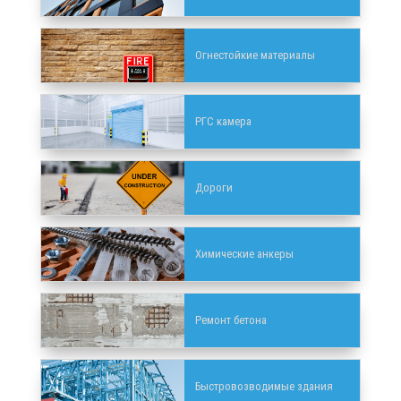
Огнестойкие материалы
РГС камера
Дороги
Химические анкеры
Ремонт бетона
Быстровозводимые здания