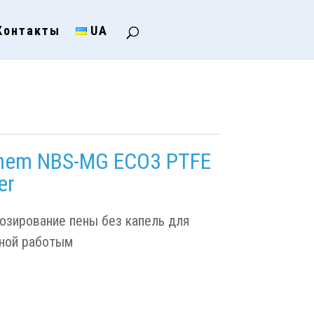
Контакты
UA
chem NBS-MG ECO3 PTFE
er
озирование пены без капель для
ной работым