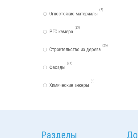
7
Огнестойкие материалы
23
РГС камера
25
Строительство из дерева
21
Фасады
3
Химические анкеры
Разделы
До