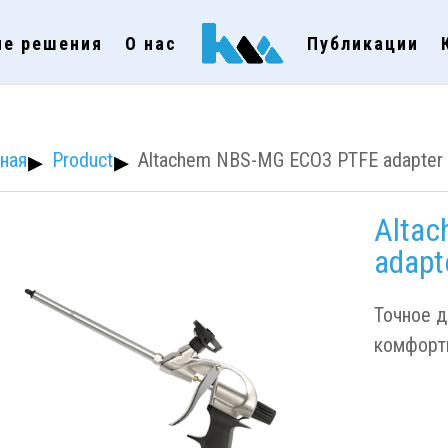
ые решения
О нас
Публикации
Product
Altachem NBS-MG ECO3 PTFE adapter
Alta
adapt
Точное д
комфорт