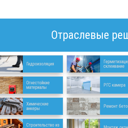
Отраслевые ре
Герметизаци
Гидроизоляция
склеивание
Огнестойкие
РГС камера
материалы
Химические
Ремонт бето
анкеры
Строительство из
Монтаж окон