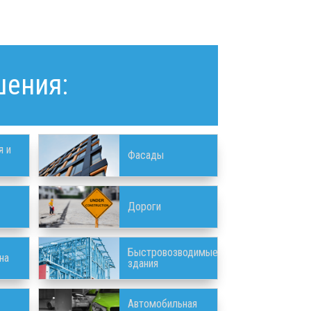
шения:
я и
Фасады
Дороги
Быстровозводимые
на
здания
Автомобильная